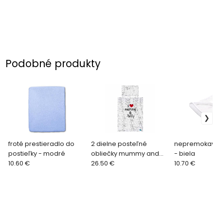
Podobné produkty
froté prestieradlo do
2 dielne posteľné
nepremokavá
postieľky - modré
obliečky mummy and
- biela
10.60 €
daddy
26.50 €
10.70 €