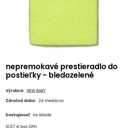
nepremokavé prestieradlo do
postieľky - bledozelené
Výrobca:
NEW BABY
Záručná doba:
24 mesiacov
Dostupnosť:
na sklade
10.57
€
bez DPH