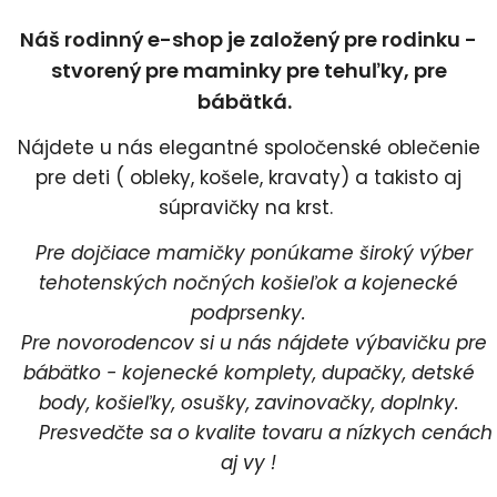
Náš rodinný e-shop je založený pre rodinku -
stvorený pre maminky pre tehuľky, pre
bábätká.
Nájdete u nás elegantné spoločenské oblečenie
pre deti ( obleky, košele, kravaty) a takisto aj
súpravičky na krst.
Pre dojčiace mamičky ponúkame široký výber
tehotenských nočných košieľok a kojenecké
podprsenky.
Pre novorodencov si u nás nájdete výbavičku pre
bábätko - kojenecké komplety, dupačky, detské
body, košieľky, osušky, zavinovačky, doplnky.
Presvedčte sa o kvalite tovaru a nízkych cenách
aj vy !